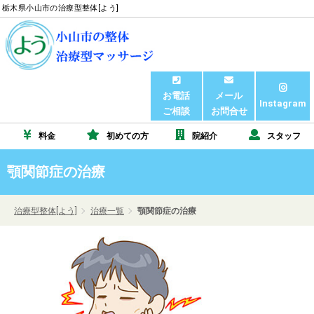
栃木県小山市の治療型整体[よう]
お電話
メール
Instagram
ご相談
お問合せ
料金
初めての方
院紹介
スタッフ
顎関節症の治療
治療型整体[よう]
治療一覧
顎関節症の治療