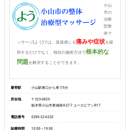
小山
市の
治療
型整
体マ
痛みや症状
ッサージ[よう]では、直接感じる
を緩
根本的な
和するだけでなく、独自の施術方法で
問題
を解決することができます。
最寄駅
小山駅東口から車で5分
所在地
〒323-0829
栃木県小山市東城南4-27-7 ユーロピアンR17
電話番号
0285-32-6220
診療時間
10:00～19:00